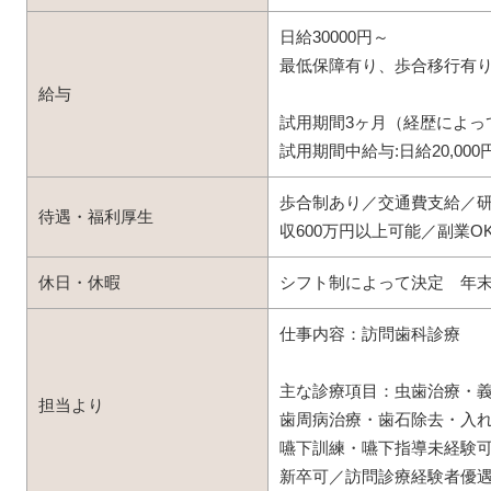
日給30000円～
最低保障有り、歩合移行有
給与
試用期間3ヶ月（経歴によっ
試用期間中給与:日給20,000
歩合制あり／交通費支給／
待遇・福利厚生
収600万円以上可能／副業O
休日・休暇
シフト制によって決定 年
仕事内容：訪問歯科診療
主な診療項目：虫歯治療・
担当より
歯周病治療・歯石除去・入
嚥下訓練・嚥下指導未経験
新卒可／訪問診療経験者優